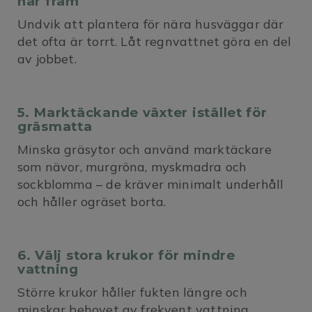
når fram
Undvik att plantera för nära husväggar där
det ofta är torrt. Låt regnvattnet göra en del
av jobbet.
5. Marktäckande växter istället för
gräsmatta
Minska gräsytor och använd marktäckare
som nävor, murgröna, myskmadra och
sockblomma – de kräver minimalt underhåll
och håller ogräset borta.
6. Välj stora krukor för mindre
vattning
Större krukor håller fukten längre och
minskar behovet av frekvent vattning.