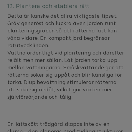
12. Plantera och etablera rätt
Detta är kanske det allra viktigaste tipset.
Gräv generöst och luckra även jorden runt
planteringsgropen så att rötterna lätt kan
växa vidare. En kompakt jord begränsar
rotutvecklingen.
Vattna ordentligt vid plantering och därefter
rejält men mer sällan. Låt jorden torka upp
mellan vattningarna. Småskvättande gör att
rötterna söker sig uppåt och blir känsliga för
torka. Djup bevattning stimulerar rötterna
att söka sig nedåt, vilket gör växten mer
självförsörjande och tålig.
En lättskött trädgård skapas inte av en
slump – den planeras. Med tydliga strukturer,