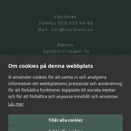
Växtlivet
Telefon 073-311 99 49
Mail:
siiri@vaxtlivet.se
Adress
Spikbornsvägen 7a
141 70 Segeltorp
Om cookies på denna webbplats
Vi använder cookies för att samla in och analysera
information om webbplatsens prestanda och användning,
för att förbättra funktioner kopplade till sociala medier
och för att förbättra och anpassa innehåll och annonser.
Integritetspolicy
Läs mer
All Rights Reserved | Växtlivet 2026
Webdesign by
Becc Design Studio
Tillåt alla cookies