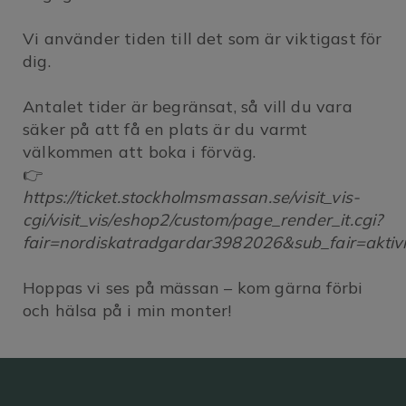
Vi använder tiden till det som är viktigast för
dig.
Antalet tider är begränsat, så vill du vara
säker på att få en plats är du varmt
välkommen att boka i förväg.
👉
https://ticket.stockholmsmassan.se/visit_vis-
cgi/visit_vis/eshop2/custom/page_render_it.cgi?
fair=nordiskatradgardar3982026&sub_fair=aktiv
Hoppas vi ses på mässan – kom gärna förbi
och hälsa på i min monter!