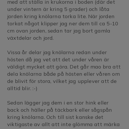
med att ställa in krukorna i boden (där det
under vintern är kring 5 grader) och låta
jorden kring knölarna torka lite. När jorden
torkat något klipper jag ner dem till ca 5-10
cm ovan jorden, sedan tar jag bort gamla
växtdelar och jord.
Vissa år delar jag knölarna redan under
hösten då jag vet att det under våren är
väldigt mycket att göra. Det går mao bra att
dela knölarna både på hösten eller våren om
de blivit för stora, vilket jag upplever att de
alltid blir. :-)
Sedan lägger jag dem i en stor hink eller
back och häller på täckbark eller sågspån
kring knölarna. Och till sist kanske det
viktigaste av allt att inte glömma att märka