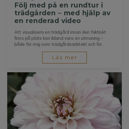
Följ med på en rundtur i 
trädgården – med hjälp av 
en renderad video
Att visualisera en trädgård innan den faktiskt
finns på plats kan ibland vara en utmaning –
både för mig som trädgårdsarkitekt och för
kunden. Ritningar och skisser är värdefulla
verktyg, men det är inte alltid lätt att föreställa
Läs mer
sig hur det verkligen kommer att kännas att röra
sig genom trädgården...