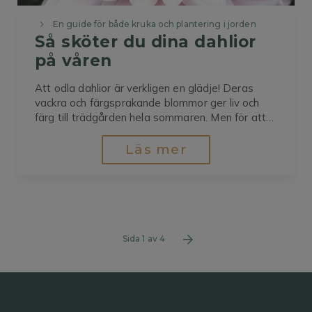
En guide för både kruka och plantering i jorden
Så sköter du dina dahlior 
på våren
Att odla dahlior är verkligen en glädje! Deras
vackra och färgsprakande blommor ger liv och
färg till trädgården hela sommaren. Men för att
få dem att blomma i full prakt krävs lite omsorg
på våren. Här delar jag med mig av mina bästa
Läs mer
tips på hur du sköter dina dahlior...
Sida 1 av 4