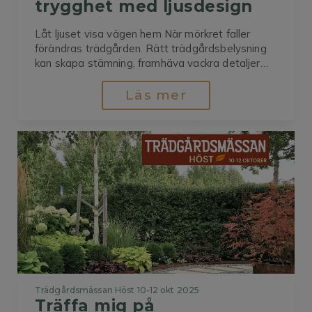
trygghet med ljusdesign
Låt ljuset visa vägen hem När mörkret faller
förändras trädgården. Rätt trädgårdsbelysning
kan skapa stämning, framhäva vackra detaljer
och växtlighet och ge ett varmt välkomnande
intryck. En genomtänkt ljusplan för trädgården
Läs mer
handlar inte bara om funktion – den gör att du
kan njuta av din utemiljö året runt. Uppfart med...
Trädgårdsmässan Höst 10-12 okt 2025
Träffa mig på 