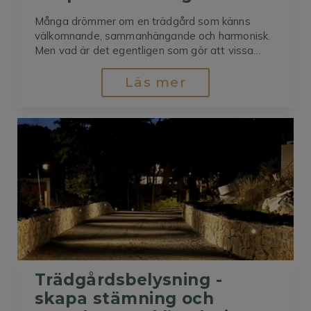
Många drömmer om en trädgård som känns
välkomnande, sammanhängande och harmonisk.
Men vad är det egentligen som gör att vissa
tomter känns genomtänkta medan andra
upplevs som “spretiga”? Ett av de viktigaste
Läs mer
elementen inom trädgårdsdesign handlar om att
skapa rum – precis som inne i ett hus.Här får du
mina...
Trädgårdsbelysning - 
skapa stämning och 