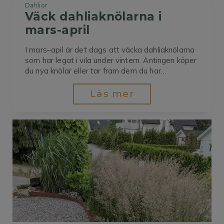
Dahlior
Väck dahliaknölarna i 
mars-april
I mars–apil är det dags att väcka dahliaknölarna
som har legat i vila under vintern. Antingen köper
du nya knölar eller tar fram dem du har
övervintrat. Börja med att kontrollera att
knölarna ser friska och fina ut. De ska kännas
Läs mer
fasta med viss spänst – inte torra och
skrumpna....