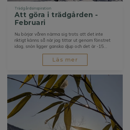
Trädgårdsinspiration
Att göra i trädgården - 
Februari
Nu börjar våren närma sig trots att det inte
riktigt känns så när jag tittar ut genom fönstret
idag, snön ligger ganska djup och det är -15
grader, men dagarna blir längre och längre, helt
underbart! Det finns en del man kan pyssla med
Läs mer
och förbereda nu innan våren är här,...