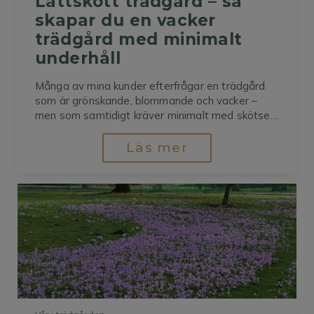
Lättskött trädgård – så 
skapar du en vacker 
trädgård med minimalt 
underhåll
Många av mina kunder efterfrågar en trädgård
som är grönskande, blommande och vacker –
men som samtidigt kräver minimalt med skötsel.
Det kan låta som en motsägelse, men med rätt
planering är det absolut möjligt.Det är också
Läs mer
viktigt att komma ihåg att vi upplever
trädgårdsarbete olika. För vissa är
ogräsrensning...