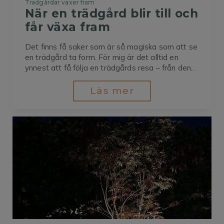
Trädgårdar växer fram
När en trädgård blir till och 
får växa fram
Det finns få saker som är så magiska som att se
en trädgård ta form. För mig är det alltid en
ynnest att få följa en trädgårds resa – från den
allra första skissen, till de första spadtagen,
vidare till de spirande växterna och slutligen till
Läs mer
en grönskande helhet där...