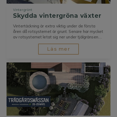
Vintergrönt
Skydda vintergröna växter
Vintertäckning är extra viktig under de första
åren då rotsystemet är grunt. Senare har mycket
av rotsystemet letat sig ner under tjälgränsen.Vill
du slippa bruna och döda vintergröna växter i
trädgården så är det hög tid att skydda dem
Läs mer
från vårsolen. När det börjar bli varmare och
soligare kan man...