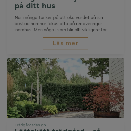
på ditt hus
När många tänker på att öka värdet på sin
bostad hamnar fokus ofta på renoveringar
inomhus. Men något som blir allt viktigare för
både husägare och spekulanter är det första
man möts av, trädgården och utemiljön.En
Läs mer
välplanerad trädgård gör inte bara huset
vackrare – den skapar också en känsla av...
Trädgårdsdesign