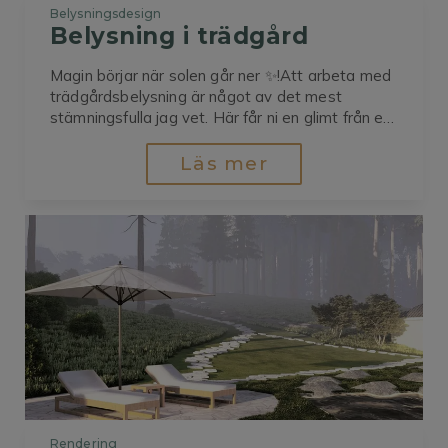
Belysningsdesign
Belysning i trädgård
Magin börjar när solen går ner ✨!Att arbeta med
trädgårdsbelysning är något av det mest
stämningsfulla jag vet. Här får ni en glimt från ett
av mina senaste projekt – en trädgård där vi
kombinerat funktion och estetik för att skapa en
Läs mer
harmonisk och trygg miljö även kvällstid.🌿 Mjuka
spotlights...
Rendering