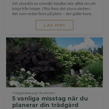
Att utveckla en utemiljö handlar inte alltid om att
börja från början. Ofta finns det stora värden i
det som redan finns på plats – det gäller bara
att se möjligheterna. I ett av mina senaste
projekt har jag fått hjälpa en
Läs mer
bostadsrättsförening på Södermalm att gestalta
om sin innergård....
Trädgårdsdesign Stockholm
5 vanliga misstag när du 
planerar din trädgård