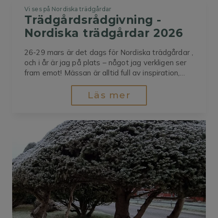
Vi ses på Nordiska trädgårdar
Trädgårdsrådgivning - 
Nordiska trädgårdar 2026
26-29 mars är det dags för Nordiska trädgårdar ,
och i år är jag på plats – något jag verkligen ser
fram emot! Mässan är alltid full av inspiration,
möten och samtal om trädgård. Under
mässdagarna finns det möjlighet att förboka
Läs mer
personlig trädgårdsrådgivning med mig på plats .
Kanske har...