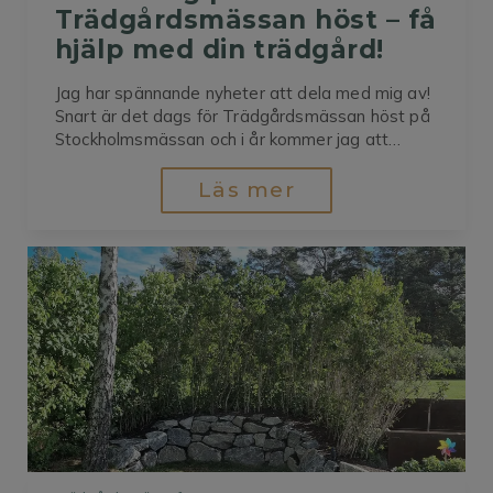
Trädgårdsmässan höst – få 
hjälp med din trädgård!
Jag har spännande nyheter att dela med mig av!
Snart är det dags för Trädgårdsmässan höst på
Stockholmsmässan och i år kommer jag att
finnas på plats i mässhallen för att inspirera, ge
tips och prata trädgårdsdrömmar med er
Läs mer
besökare. ✨ Boka en konsultation till rabatterat
pris Under...