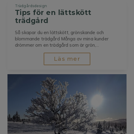
Trädgårdsdesign
Tips för en lättskött 
trädgård
Så skapar du en lättskött, grönskande och
blommande trädgård Många av mina kunder
drömmer om en trädgård som är grön,
blomstrande och vacker – men samtidigt kräver
minimalt med skötsel. Det kan låta
Läs mer
motsägelsefullt, men med rätt planering är det
fullt möjligt. Nyckeln är att tänka långsiktigt redan
från början....