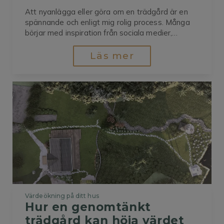
Att nyanlägga eller göra om en trädgård är en
spännande och enligt mig rolig process. Många
börjar med inspiration från sociala medier,
trädgårdsprogram eller grannens fina rabatt.
Utan en genomtänkt plan kan resultatet bli både
Läs mer
dyrare, mer tidskrävande och mindre funktionellt
än man tänkt sig.Här är fem vanliga misstag
som...
Värdeökning på ditt hus
Hur en genomtänkt 
trädgård kan höja värdet 