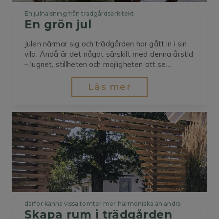
En julhälsning från trädgårdsarkitekt
En grön jul
Julen närmar sig och trädgården har gått in i sin
vila. Ändå är det något särskilt med denna årstid
– lugnet, stillheten och möjligheten att se
trädgården med nya ögon. I år har vintern varit
ovanligt mild och än så länge lyser snön med sin
Läs mer
frånvaro, men så vackert det...
därför känns vissa tomter mer harmoniska än andra
Skapa rum i trädgården